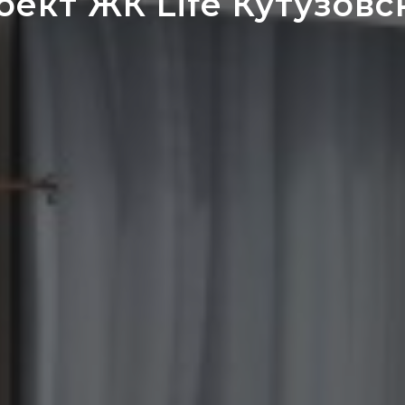
оект ЖК Life Кутузовс